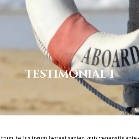
TESTIMONIAL 1
utrum, tellus ipsum laoreet sapien, quis venenatis ante