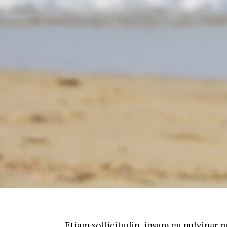
Etiam sollicitudin, ipsum eu pulvinar r