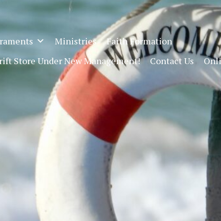
raments
Ministries
Faith Formation
hrift Store Under New Management!
Contact Us
Onl